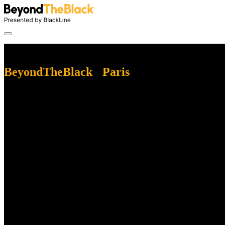
Retour sur l'événement
BeyondTheBlack Paris
Merci d'avoir participé à BeyondTheBlack Paris 2026 ! Nous avons pa